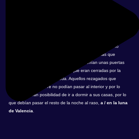
la luna hoy en valencia
¿De dónde viene la expresión
quedarse a/en la luna de Valencia?
El origen de la misma, y que más fuentes otorgan como
cierta, es la que se refiere a las antiguas murallas que
rodeaban la ciudad de Valencia. Éstas tenían unas puertas
por las que acceder al interior y que eran cerradas por la
noche tras el toque de queda. Aquellos rezagados que
llegaban tras el cierre no podían pasar al interior y por lo
tanto no tenían posibilidad de ir a dormir a sus casas, por lo
que debían pasar el resto de la noche al raso,
a / en la luna
de Valencia
.