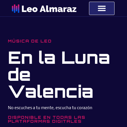
El Club de Leo
IA en la música
Mi Música
Dúo Musical
MÚSICA DE LEO
En la Luna
de
Valencia
No escuches a tu mente, escucha tu corazón
DISPONIBLE EN TODAS LAS
PLATAFORMAS DIGITALES