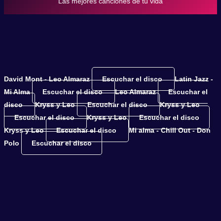
Las mejores canciones de tu vida
David Mont - Leo Almaraz
Escuchar el disco
Latin Jazz -
Mi Alma
Escuchar el disco
Leo Almaraz
Escuchar el
disco
Kryss y Leo
Escuchar el disco
Kryss y Leo
Escuchar el disco
Kryss y Leo
Escuchar el disco
Kryss y Leo
Escuchar el disco
Mi alma - Chill Out - Don
Polo
Escuchar el disco