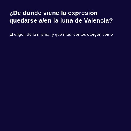
¿De dónde viene la expresión
quedarse a/en la luna de Valencia?
El origen de la misma, y que más fuentes otorgan como
cierta, es la que se refiere a las antiguas murallas que
rodeaban la ciudad de Valencia. Éstas tenían unas puertas
por las que acceder al interior y que eran cerradas por la
noche tras el toque de queda. Aquellos rezagados que
llegaban tras el cierre no podían pasar al interior y por lo
tanto no tenían posibilidad de ir a dormir a sus casas, por lo
que debían pasar el resto de la noche al raso,
a / en la luna
de Valencia
.