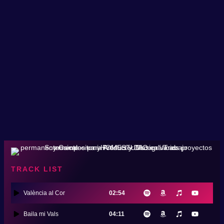
TRACK LIST
València al Cor
02:54
Baila mi Vals
04:11